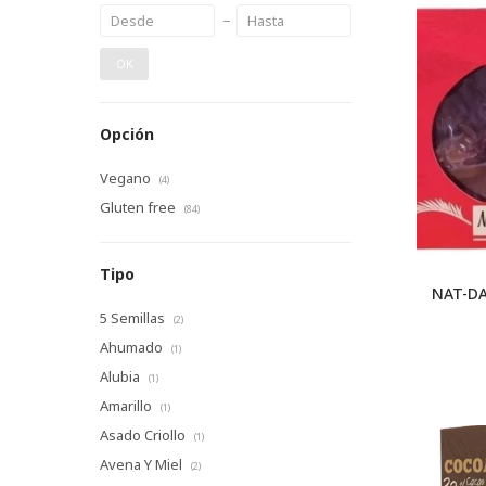
OK
Opción
Vegano
(4)
Gluten free
(84)
Tipo
NAT-DA
5 Semillas
(2)
Ahumado
(1)
Alubia
(1)
Amarillo
(1)
Asado Criollo
(1)
Avena Y Miel
(2)