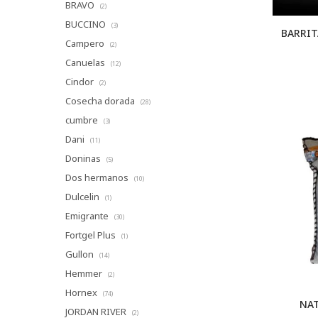
BRAVO
(2)
BUCCINO
(3)
BARRIT
Campero
(2)
Canuelas
(12)
Cindor
(2)
Cosecha dorada
(28)
cumbre
(3)
Dani
(11)
Doninas
(5)
Dos hermanos
(10)
Dulcelin
(1)
Emigrante
(30)
Fortgel Plus
(1)
Gullon
(14)
Hemmer
(2)
Hornex
(74)
NAT
JORDAN RIVER
(2)