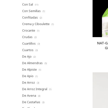
Con Sal
(11)
Con Semillas
(1)
Confitadas
(2)
Crema y Ciboulette
(1)
Crocante
(1)
Crudas
(2)
NAT-G
Cuartillos
(3)
G
Cuartos
(3)
De Ajo
(2)
De Almendras
(5)
De Alpiste
(1)
De Apio
(1)
De Arroz
(3)
De Arroz Integral
(1)
De Avena
(4)
De Castañas
(3)