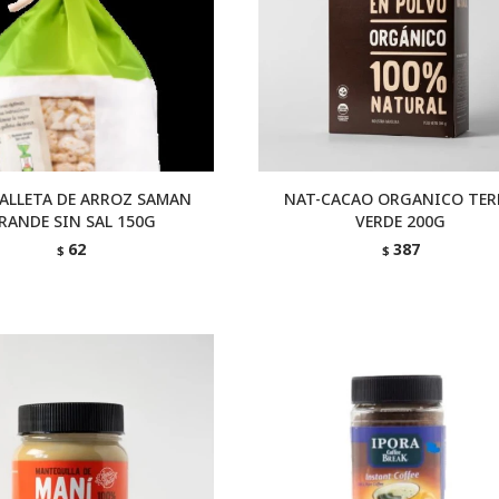
ALLETA DE ARROZ SAMAN
NAT-CACAO ORGANICO TER
RANDE SIN SAL 150G
VERDE 200G
62
387
$
$