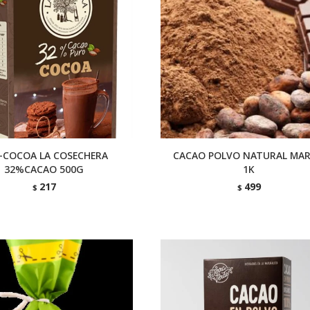
-COCOA LA COSECHERA
CACAO POLVO NATURAL MAR
32%CACAO 500G
1K
217
499
$
$