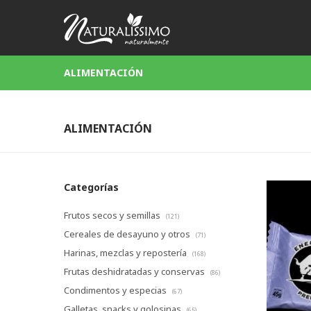
ALIMENTACIÓN
ALIMENTACIÓN
Categorías
Frutos secos y semillas
(121)
Cereales de desayuno y otros
(71)
Harinas, mezclas y repostería
(168)
Frutas deshidratadas y conservas
(86)
Condimentos y especias
(67)
Galletas, snacks y golosinas
(65)