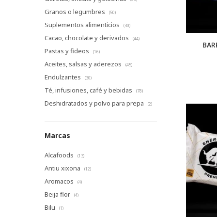
Granos o legumbres
(50)
Suplementos alimenticios
(30)
Cacao, chocolate y derivados
(44)
BAR
Pastas y fideos
(16)
Aceites, salsas y aderezos
(45)
Endulzantes
(30)
Té, infusiones, café y bebidas
(78)
Deshidratados y polvo para prepa
(2)
Marcas
Alcafoods
(13)
Antiu xixona
(12)
Aromacos
(4)
Beija flor
(4)
Bilu
(1)