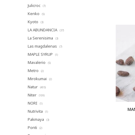
Julicroc
(7)
Kenko
(5)
Kyoto
(3)
LA ABUNDANCIA
(37)
La Serenisima
(3)
Las magdalenas
(7)
MAPLE SYRUP
(1)
Mavalerio
(5)
Metro
(2)
Mirokumai
(2)
Natur
(405)
Niter
(109)
NORI
(1)
MA
Nutrivita
(1)
Pakmaya
(3)
Ponti
(2)