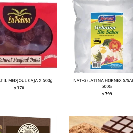
TIL MEDJOUL CAJA X 500g
NAT-GELATINA HORNEX S/SA
500G
370
$
799
$