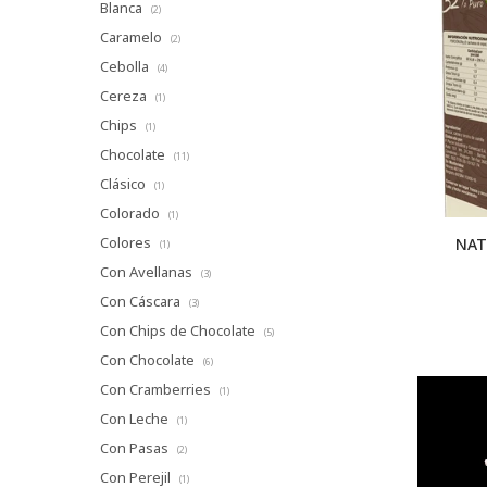
Blanca
(2)
Caramelo
(2)
Cebolla
(4)
Cereza
(1)
Chips
(1)
Chocolate
(11)
Clásico
(1)
Colorado
(1)
Colores
NAT
(1)
Con Avellanas
(3)
Con Cáscara
(3)
Con Chips de Chocolate
(5)
Con Chocolate
(6)
Con Cramberries
(1)
Con Leche
(1)
Con Pasas
(2)
Con Perejil
(1)