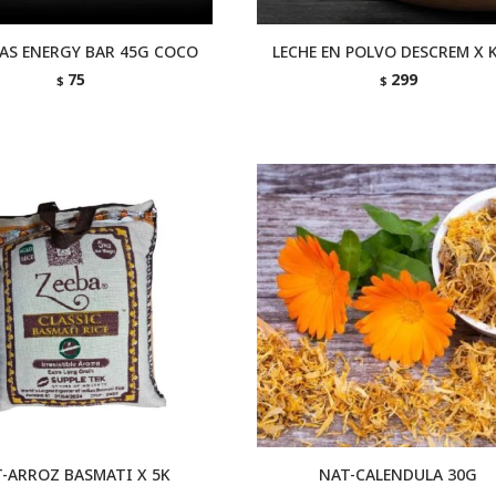
AS ENERGY BAR 45G COCO
LECHE EN POLVO DESCREM X 
75
299
$
$
-ARROZ BASMATI X 5K
NAT-CALENDULA 30G