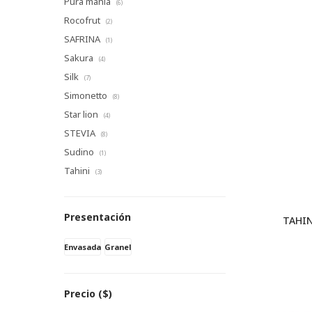
Pura mania
(6)
Rocofrut
(2)
SAFRINA
(1)
Sakura
(4)
Silk
(7)
Simonetto
(8)
Star lion
(4)
STEVIA
(8)
Sudino
(1)
Tahini
(3)
Presentación
TAHI
Envasada
Granel
Precio
($)