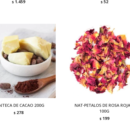
1.459
52
$
$
NTECA DE CACAO 200G
NAT-PETALOS DE ROSA ROJA
100G
278
$
199
$