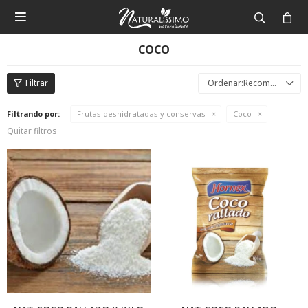

COCO
Recomendados
Filtrando por:
Frutas deshidratadas y conservas
Coco
Quitar filtros