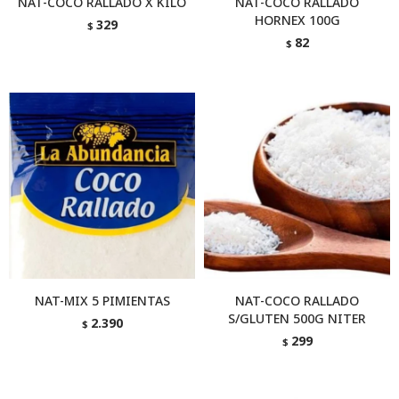
NAT-COCO RALLADO X KILO
NAT-COCO RALLADO
HORNEX 100G
329
$
82
$
NAT-MIX 5 PIMIENTAS
NAT-COCO RALLADO
S/GLUTEN 500G NITER
2.390
$
299
$