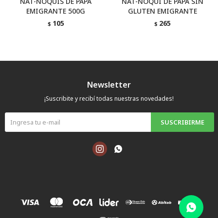
NAT-ÑOQUIS DE PAPA
NAT-ÑOQUI DE PAPA SIN
EMIGRANTE 500G
GLUTEN EMIGRANTE
105
265
$
$
Newsletter
¡Suscribite y recibí todas nuestras novedades!
SUSCRIBIRME

