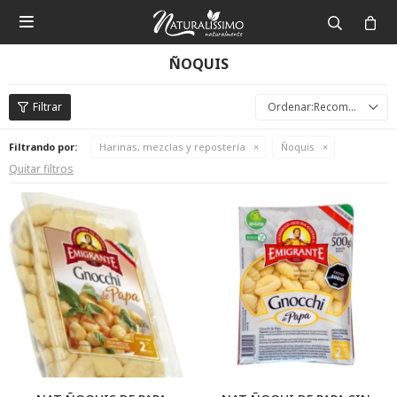

ÑOQUIS
Recomendados
Filtrando por:
Harinas, mezclas y repostería
Ñoquis
Quitar filtros