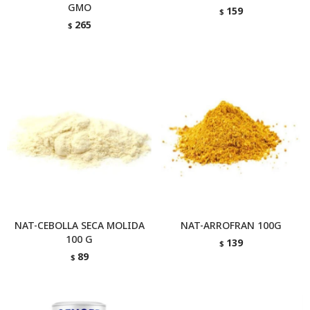
GMO
159
$
265
$
NAT-CEBOLLA SECA MOLIDA
NAT-ARROFRAN 100G
100 G
139
$
89
$