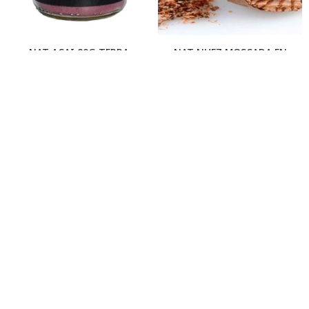
NAT-ACAI 80G TERRA
NAT-NUEZ MOSCADA EN
VERDE
POLVO 100G
379
205
$
$
NAT-OREGANO KGM
NAT-PIMIENTA BLANCA
MOLIDA KGM
45
$