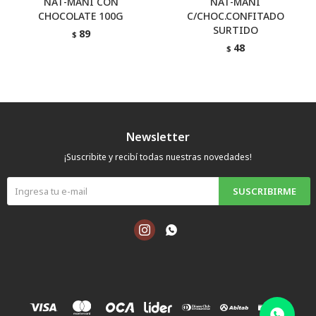
NAT-MANI CON
NAT-MANI
CHOCOLATE 100G
C/CHOC.CONFITADO
SURTIDO
89
$
48
$
Newsletter
¡Suscribite y recibí todas nuestras novedades!
SUSCRIBIRME

