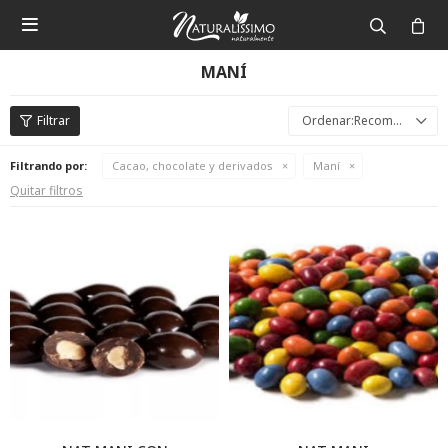

MANÍ
Recomendados
Filtrando por:
Cacao, chocolate y derivados
Maní
Quitar filtros