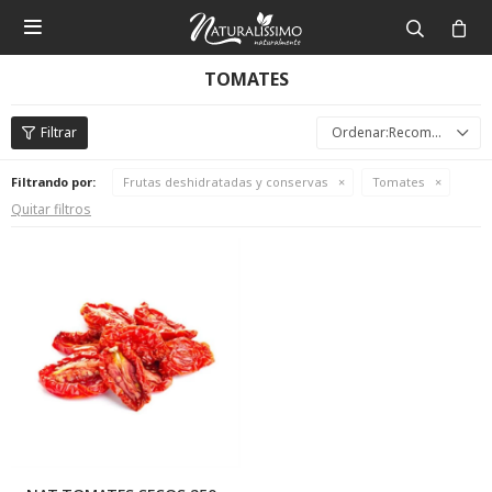

TOMATES
Recomendados
Filtrando por:
Frutas deshidratadas y conservas
Tomates
Quitar filtros