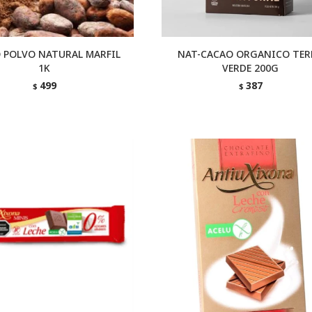
 POLVO NATURAL MARFIL
NAT-CACAO ORGANICO TER
1K
VERDE 200G
499
387
$
$