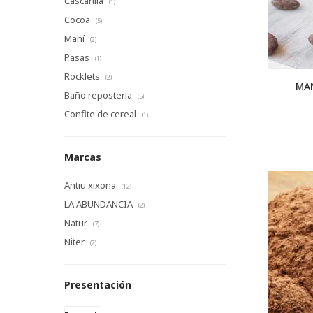
Cascarilla
(1)
Cocoa
(5)
Maní
(2)
Pasas
(1)
Rocklets
(2)
MA
Baño reposteria
(5)
Confite de cereal
(1)
Marcas
Antiu xixona
(12)
LA ABUNDANCIA
(2)
Natur
(7)
Niter
(2)
Presentación