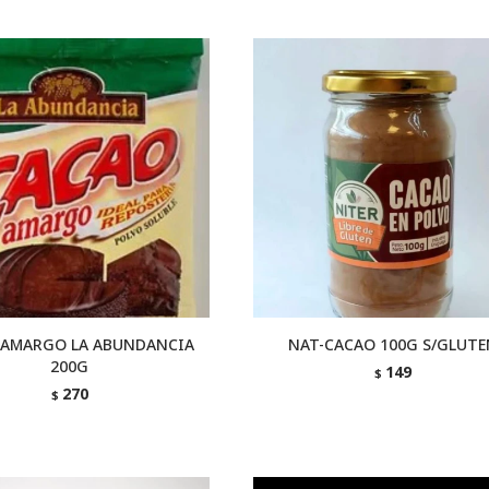
 AMARGO LA ABUNDANCIA
NAT-CACAO 100G S/GLUTE
200G
149
$
270
$