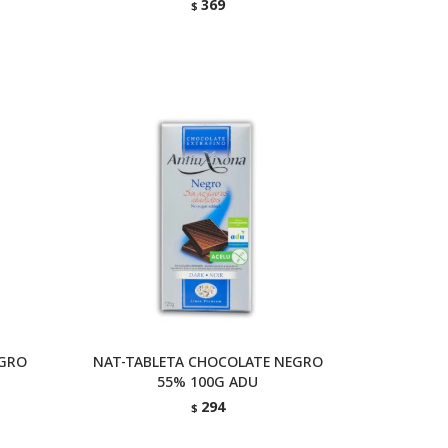
369
$
EGRO
NAT-TABLETA CHOCOLATE NEGRO
55% 100G ADU
294
$