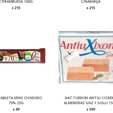
C/FRAMBUESA 100G
C/NARANJA
215
215
$
$
TABLETA MINI CH.NEGRO
NAT-TURRON ANTIU C/CRE
70% 25G
ALMENDRAS S/AZ Y S/GLU 1
49
369
$
$