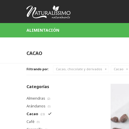
ALIMENTACIÓN
CACAO
Filtrando por:
Cacao, chocolate y derivados
Cacao
Categorías
Almendras
(2)
Arándanos
(1)
Cacao
(23)
Café
(1)