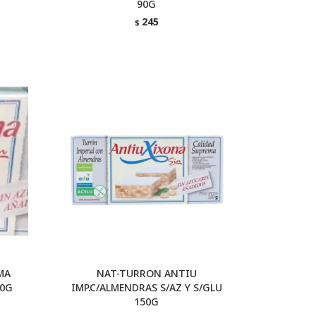
90G
245
$
MA
NAT-TURRON ANTIU
50G
IMP.C/ALMENDRAS S/AZ Y S/GLU
150G