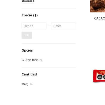
Envasada
Precio
($)
CACAO
OK
Opción
Gluten free
(5)
Cantidad
500g
(1)