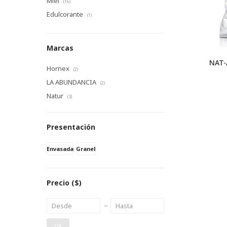
Miel
(16)
Edulcorante
(1)
Marcas
NAT-
Hornex
(2)
LA ABUNDANCIA
(2)
Natur
(3)
Presentación
Envasada
Granel
Precio
($)
OK