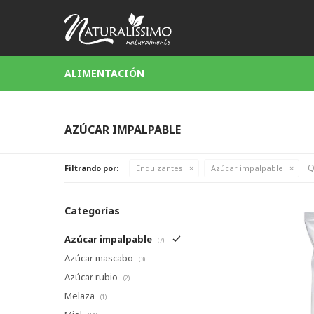
ALIMENTACIÓN
AZÚCAR IMPALPABLE
Q
Filtrando por:
Endulzantes
Azúcar impalpable
Categorías
Azúcar impalpable
(7)
Azúcar mascabo
(3)
Azúcar rubio
(2)
Melaza
(1)