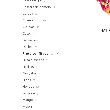
Bayas de goji
(1)
Cáscara de pomelo
(3)
Cereza
(3)
Champignon
(2)
Ciruelas
(2)
NAT-
Coco
(7)
Damáscos
(2)
Dátiles
(5)
Fruta confitada
(3)
Fruta glaseada
(1)
Frutillas
(2)
Guayaba
(3)
Higos
(3)
Hongos
(2)
Jengibre
(1)
Mango
(1)
Melón
(1)