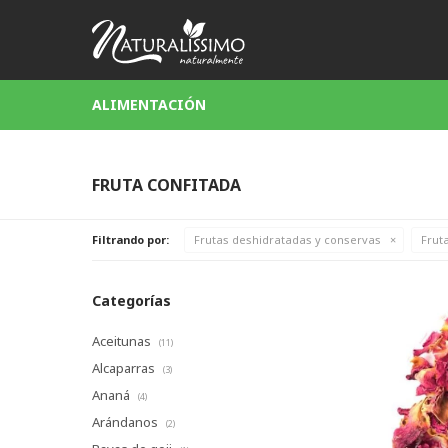
ALIMENTACIÓN
FRUTA CONFITADA
Filtrando por:
Frutas deshidratadas y conservas
Frut
Categorías
Aceitunas
(11)
Alcaparras
(3)
Ananá
(4)
Arándanos
(2)