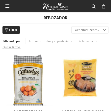

REBOZADOR
Recomendados
Filtrando por:
Harinas, mezclas y repostería
Rebozador
Quitar filtros