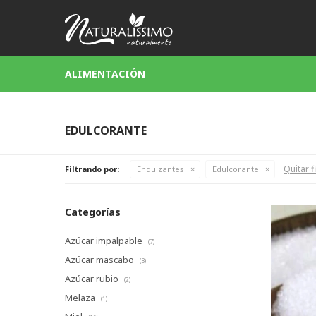
ALIMENTACIÓN
EDULCORANTE
Quitar f
Filtrando por:
Endulzantes
Edulcorante
Categorías
Azúcar impalpable
(7)
Azúcar mascabo
(3)
Azúcar rubio
(2)
Melaza
(1)