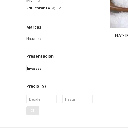
Miel
(16)
Edulcorante
(1)
Marcas
NAT-E
Natur
(1)
Presentación
Envasada
Precio
($)
OK