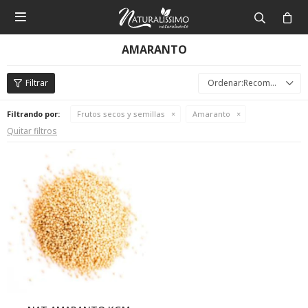

AMARANTO
Recomendados
Filtrando por:
Frutos secos y semillas
Amaranto
Quitar filtros