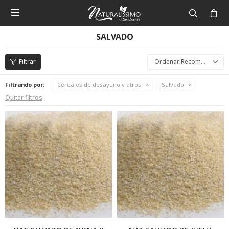

SALVADO
Recomendados
Filtrando por:
Cereales de desayuno y otros
Salvado
Quitar filtros