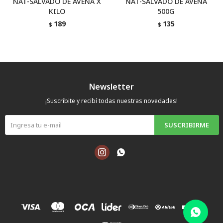
NAT-SALVADO DE AVENA X
NAT-SALVADO DE AVENA
KILO
500G
189
135
$
$
Newsletter
¡Suscribite y recibí todas nuestras novedades!
SUSCRIBIRME

