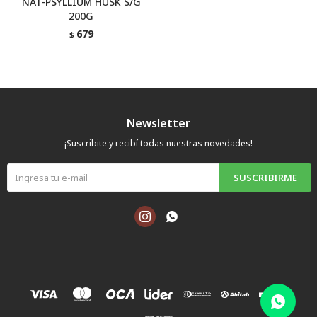
NAT-PSYLLIUM HUSK S/G
200G
679
$
Newsletter
¡Suscribite y recibí todas nuestras novedades!
SUSCRIBIRME

