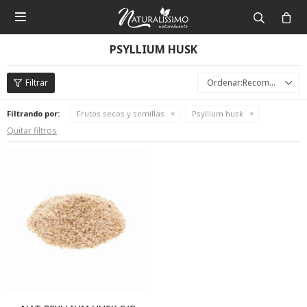

PSYLLIUM HUSK
Recomendados
Filtrando por:
Frutos secos y semillas
Psyllium husk
Quitar filtros