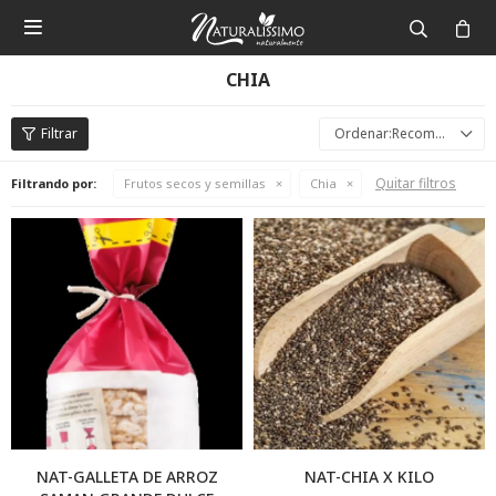

CHIA
Recomendados
Quitar filtros
Filtrando por:
Frutos secos y semillas
Chia
NAT-GALLETA DE ARROZ
NAT-CHIA X KILO