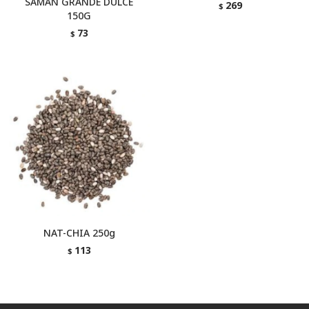
SAMAN GRANDE DULCE
269
$
150G
73
$
NAT-CHIA 250g
113
$