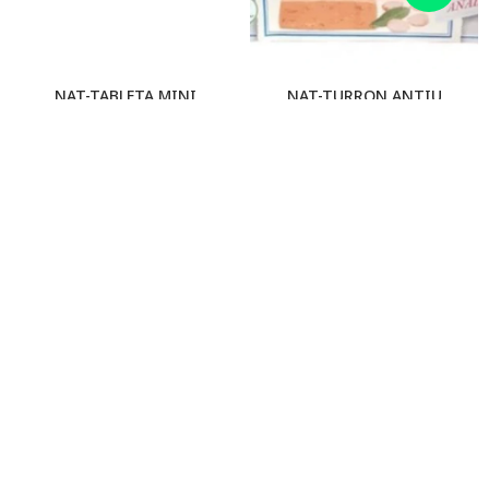
NAT-TABLETA MINI
NAT-TURRON ANTIU
CH.NEGRO 70% 25G
C/CREMA ALMENDRAS S/AZ
Y S/GLU 150G
49
$
369
$
NAT-TURRON ANTIU
NAT-LECHE CINDOR 200ML