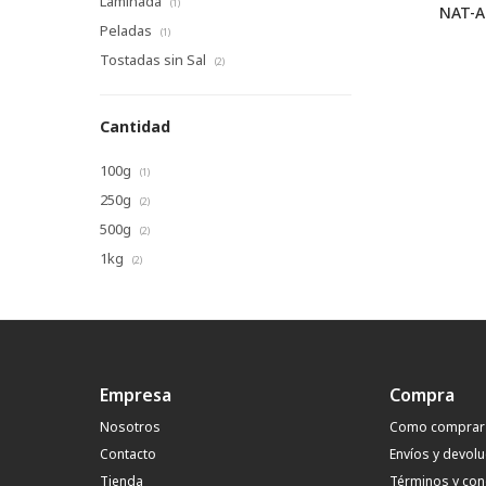
Laminada
(1)
NAT-A
Peladas
(1)
Tostadas sin Sal
(2)
Cantidad
100g
(1)
250g
(2)
500g
(2)
1kg
(2)
Empresa
Compra
Nosotros
Como comprar
Contacto
Envíos y devol
Tienda
Términos y con