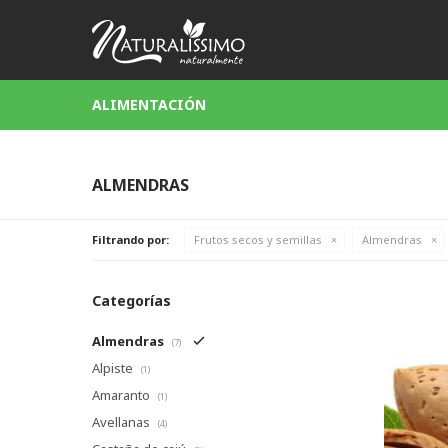
ALIMENTACIÓN
ALMENDRAS
Filtrando por:
Frutos secos y semillas
Almendras
Categorías
Almendras
(7)
Alpiste
(1)
Amaranto
(1)
Avellanas
(4)