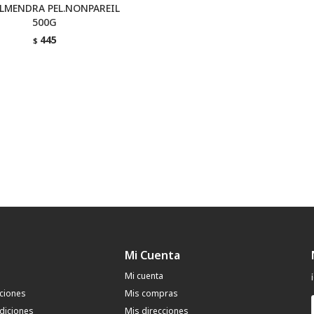
LMENDRA PEL.NONPAREIL
500G
445
$
Mi Cuenta
Mi cuenta
uciones
Mis compras
diciones
Mis direcciones