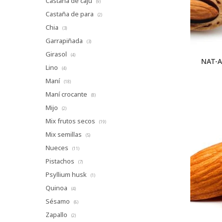
Castaña de cajú
(9)
Castaña de para
(2)
Chia
(3)
Garrapiñada
(3)
Girasol
(4)
NAT-A
Lino
(4)
Maní
(18)
Maní crocante
(8)
Mijo
(2)
Mix frutos secos
(19)
Mix semillas
(5)
Nueces
(11)
Pistachos
(7)
Psyllium husk
(1)
Quinoa
(4)
Sésamo
(6)
Zapallo
(2)