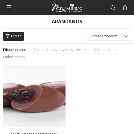

ARÁNDANOS
Recomendados
Filtrando por:
Cacao, chocolate y derivados
Arándanos
Quitar filtros