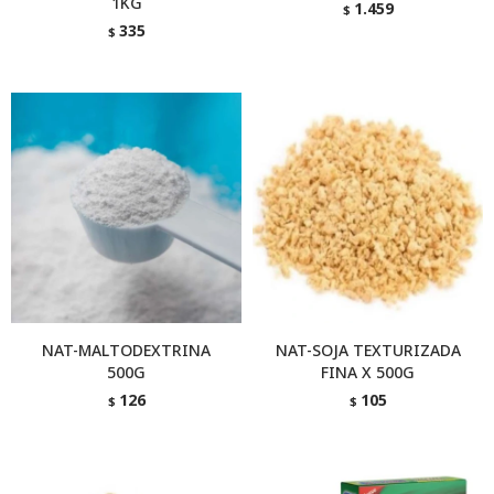
1KG
1.459
$
335
$
NAT-MALTODEXTRINA
NAT-SOJA TEXTURIZADA
500G
FINA X 500G
126
105
$
$