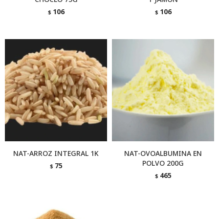
106
106
$
$
NAT-ARROZ INTEGRAL 1K
NAT-OVOALBUMINA EN
POLVO 200G
75
$
465
$