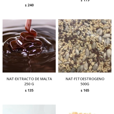
$
240
$
NAT-EXTRACTO DE MALTA
NAT-FITOESTROGENO
250 G
500G
135
165
$
$