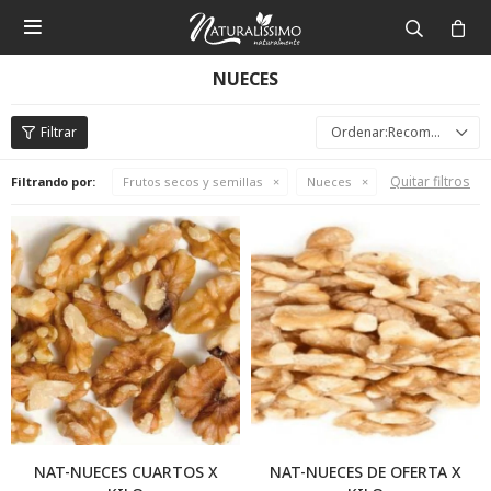

NUECES
Recomendados
Quitar filtros
Filtrando por:
Frutos secos y semillas
Nueces
NAT-NUECES CUARTOS X
NAT-NUECES DE OFERTA X