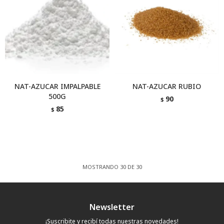
NAT-AZUCAR IMPALPABLE
NAT-AZUCAR RUBIO
500G
90
$
85
$
MOSTRANDO
30
DE
30
Newsletter
¡Suscribite y recibí todas nuestras novedades!