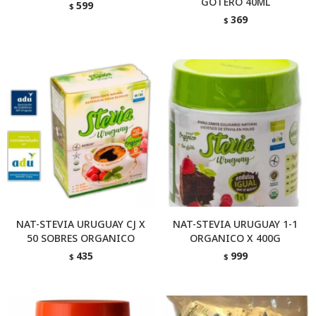
GOTERO 40ML
599
$
369
$
NAT-STEVIA URUGUAY CJ X
NAT-STEVIA URUGUAY 1-1
50 SOBRES ORGANICO
ORGANICO X 400G
435
999
$
$