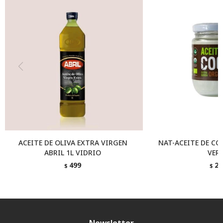
ACEITE DE OLIVA EXTRA VIRGEN
NAT-ACEITE DE CO
ABRIL 1L VIDRIO
VER
499
26
$
$