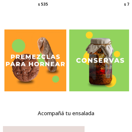
535
74
$
$
Acompañá tu ensalada