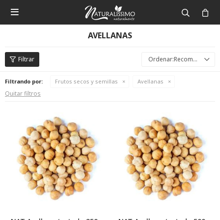

AVELLANAS
Recomendados
Filtrando por:
Frutos secos y semillas
Avellanas
Quitar filtros