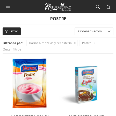

POSTRE
Recomendados
Filtrando por:
Harinas, mezclas y repostería
Postre
Quitar filtros