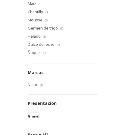
Maiz
(1)
Chantilly
(3)
Mousse
(2)
Germen de trigo
(1)
Helado
(8)
Dulce de leche
(1)
Ñoquis
(2)
Marcas
Natur
(1)
Presentación
Granel
Precio
($)