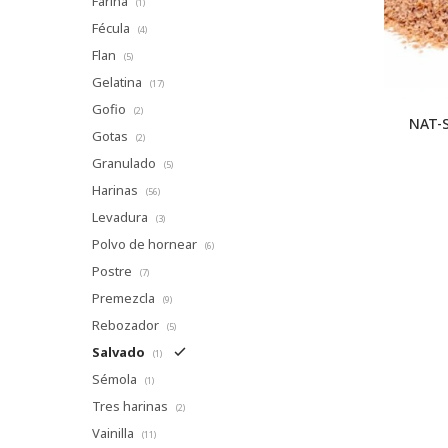
Fariña
(1)
Fécula
(4)
Flan
(5)
Gelatina
(17)
Gofio
(2)
NAT-
Gotas
(2)
Granulado
(5)
Harinas
(56)
Levadura
(3)
Polvo de hornear
(6)
Postre
(7)
Premezcla
(9)
Rebozador
(5)
Salvado
(1)
Sémola
(1)
Tres harinas
(2)
Vainilla
(11)