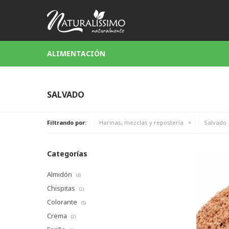
ALIMENTACIÓN
SALVADO
Filtrando por:
Harinas, mezclas y repostería
Salvado
Categorías
Almidón
(4)
Chispitas
(2)
Colorante
(5)
Crema
(2)