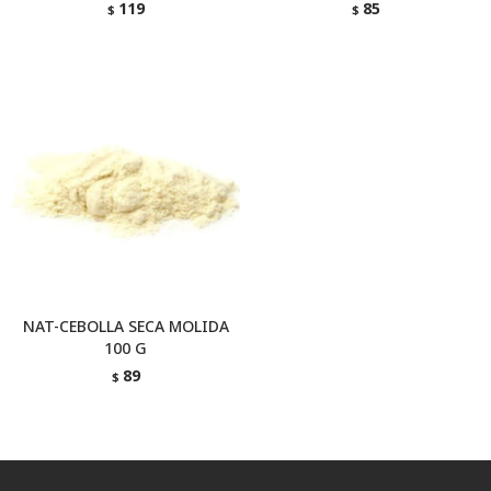
119
85
$
$
NAT-CEBOLLA SECA MOLIDA
100 G
89
$