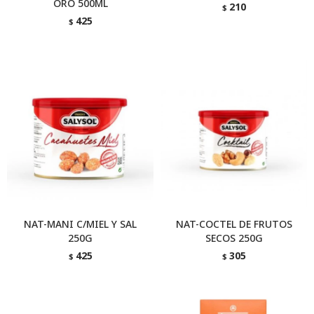
ORO 500ML
210
$
425
$
NAT-MANI C/MIEL Y SAL
NAT-COCTEL DE FRUTOS
250G
SECOS 250G
425
305
$
$