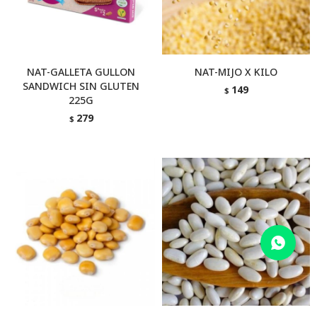
NAT-GALLETA GULLON
NAT-MIJO X KILO
SANDWICH SIN GLUTEN
149
$
225G
279
$