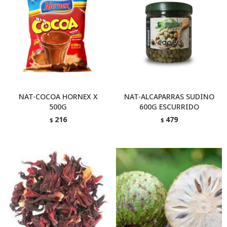
NAT-COCOA HORNEX X
NAT-ALCAPARRAS SUDINO
500G
600G ESCURRIDO
216
479
$
$