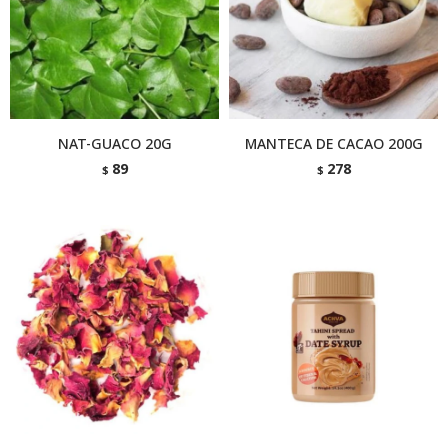
NAT-GUACO 20G
MANTECA DE CACAO 200G
89
278
$
$