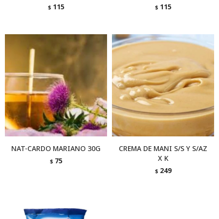
115
115
$
$
NAT-CARDO MARIANO 30G
CREMA DE MANI S/S Y S/AZ
X K
75
$
249
$