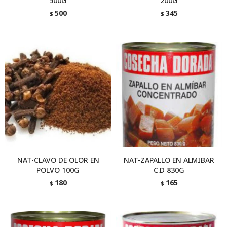
500G
200G
500
345
$
$
NAT-CLAVO DE OLOR EN
NAT-ZAPALLO EN ALMIBAR
POLVO 100G
C.D 830G
180
165
$
$