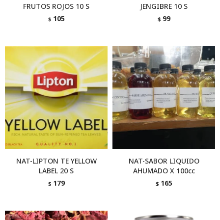
FRUTOS ROJOS 10 S
JENGIBRE 10 S
105
99
$
$
NAT-LIPTON TE YELLOW
NAT-SABOR LIQUIDO
LABEL 20 S
AHUMADO X 100cc
179
165
$
$