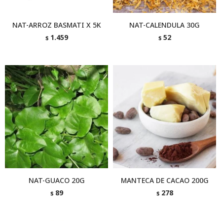
NAT-ARROZ BASMATI X 5K
NAT-CALENDULA 30G
1.459
52
$
$
NAT-GUACO 20G
MANTECA DE CACAO 200G
89
278
$
$