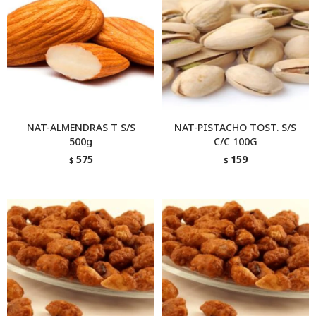
NAT-ALMENDRAS T S/S
NAT-PISTACHO TOST. S/S
500g
C/C 100G
575
159
$
$