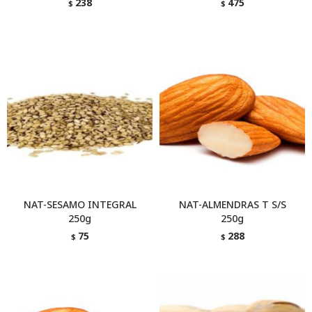
238
475
$
$
NAT-SESAMO INTEGRAL
NAT-ALMENDRAS T S/S
250g
250g
75
288
$
$