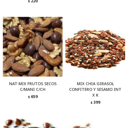
220
$
NAT-MIX FRUTOS SECOS
MIX CHIA GIRASOL
C/MANI C/CH
CONFITERO Y SESAMO INT
X K
659
$
399
$