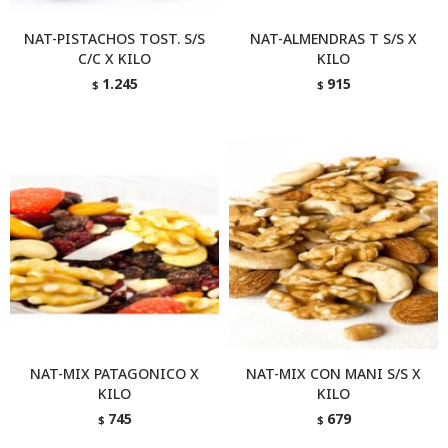
NAT-PISTACHOS TOST. S/S
NAT-ALMENDRAS T S/S X
C/C X KILO
KILO
1.245
915
$
$
NAT-MIX PATAGONICO X
NAT-MIX CON MANI S/S X
KILO
KILO
745
679
$
$