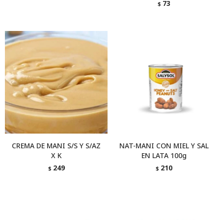
73
$
CREMA DE MANI S/S Y S/AZ
NAT-MANI CON MIEL Y SAL
X K
EN LATA 100g
249
210
$
$