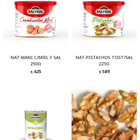
NAT-MANI C/MIEL Y SAL
NAT-PISTACHOS TOST/SAL
250G
225G
425
589
$
$