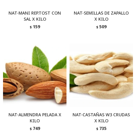
NAT-MANI REP.TOST CON
NAT-SEMILLAS DE ZAPALLO
SAL X KILO
X KILO
159
509
$
$
NAT-ALMENDRA PELADA X
NAT-CASTAÑAS W3 CRUDAS
KILO
X KILO
749
735
$
$