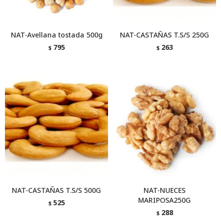
NAT-Avellana tostada 500g
NAT-CASTAÑAS T.S/S 250G
795
263
$
$
NAT-CASTAÑAS T.S/S 500G
NAT-NUECES
MARIPOSA250G
525
$
288
$