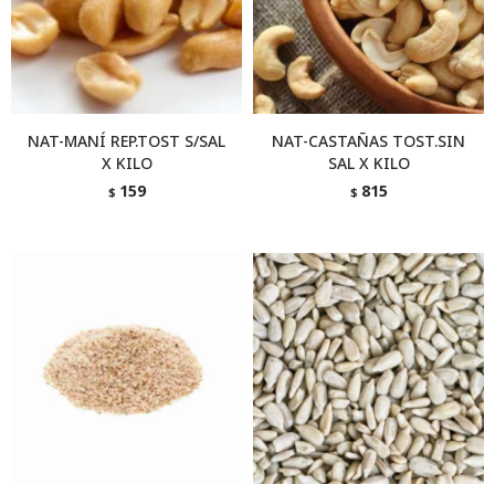
NAT-MANÍ REP.TOST S/SAL
NAT-CASTAÑAS TOST.SIN
X KILO
SAL X KILO
159
815
$
$