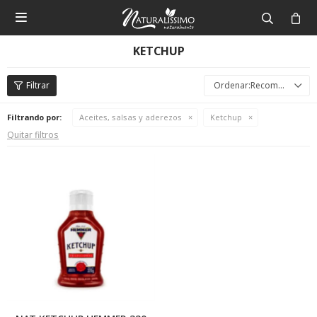

KETCHUP
Recomendados
Filtrando por:
Aceites, salsas y aderezos
Ketchup
Quitar filtros