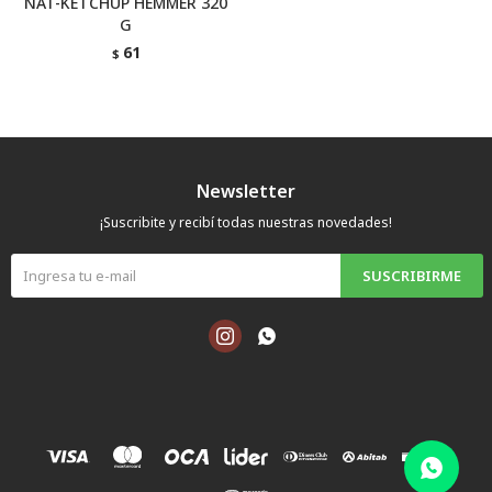
NAT-KETCHUP HEMMER 320
G
61
$
Newsletter
¡Suscribite y recibí todas nuestras novedades!
SUSCRIBIRME

