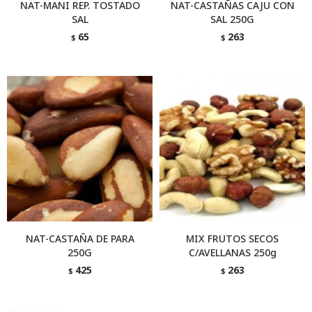
NAT-MANI REP. TOSTADO
NAT-CASTAÑAS CAJU CON
SAL
SAL 250G
65
263
$
$
NAT-CASTAÑA DE PARA
MIX FRUTOS SECOS
250G
C/AVELLANAS 250g
425
263
$
$