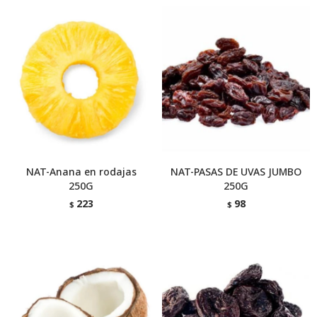
NAT-Anana en rodajas
NAT-PASAS DE UVAS JUMBO
250G
250G
223
98
$
$