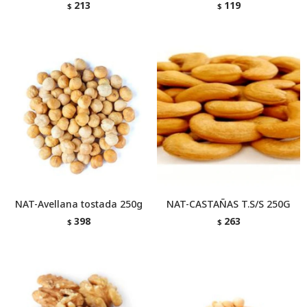
213
119
$
$
NAT-Avellana tostada 250g
NAT-CASTAÑAS T.S/S 250G
398
263
$
$