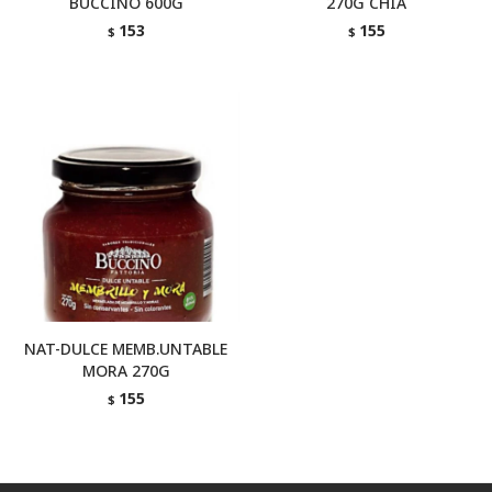
BUCCINO 600G
270G CHIA
153
155
$
$
NAT-DULCE MEMB.UNTABLE
MORA 270G
155
$