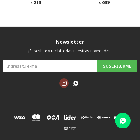
213
639
$
$
Newsletter
¡Suscribite y recibí todas nuestras novedades!
SUSCRIBIRME

