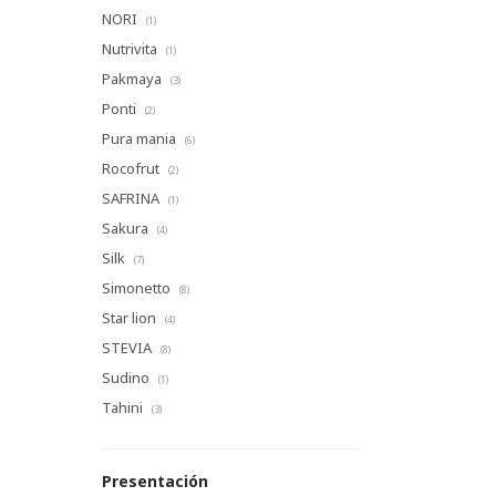
NORI
(1)
Nutrivita
(1)
Pakmaya
(3)
Ponti
(2)
Pura mania
(6)
Rocofrut
(2)
SAFRINA
(1)
Sakura
(4)
Silk
(7)
Simonetto
(8)
Star lion
(4)
STEVIA
(8)
Sudino
(1)
Tahini
(3)
Presentación