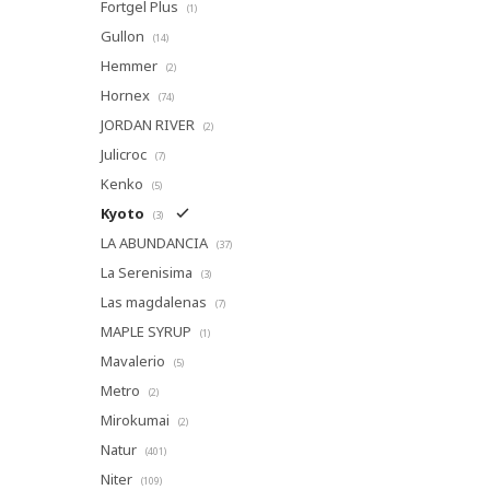
Fortgel Plus
(1)
Gullon
(14)
Hemmer
(2)
Hornex
(74)
JORDAN RIVER
(2)
Julicroc
(7)
Kenko
(5)
Kyoto
(3)
LA ABUNDANCIA
(37)
La Serenisima
(3)
Las magdalenas
(7)
MAPLE SYRUP
(1)
Mavalerio
(5)
Metro
(2)
Mirokumai
(2)
Natur
(401)
Niter
(109)