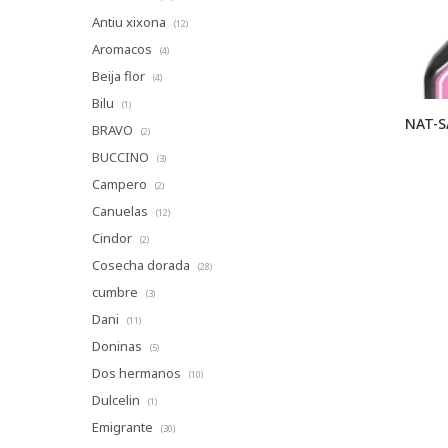
Antiu xixona
(12)
Aromacos
(4)
Beija flor
(4)
Bilu
(1)
NAT-S
BRAVO
(2)
BUCCINO
(3)
Campero
(2)
Canuelas
(12)
Cindor
(2)
Cosecha dorada
(28)
cumbre
(3)
Dani
(11)
Doninas
(5)
Dos hermanos
(10)
Dulcelin
(1)
Emigrante
(30)