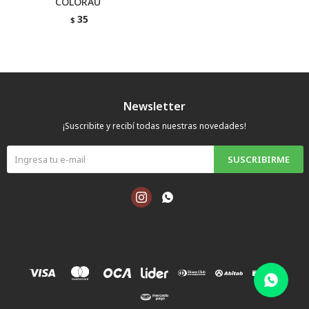
¨COLORAU ´´
35
$
Newsletter
¡Suscribite y recibí todas nuestras novedades!
SUSCRIBIRME

