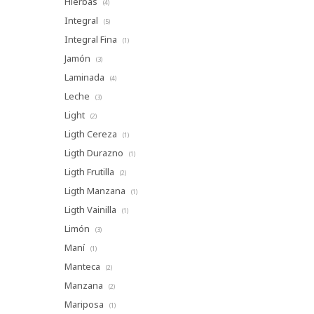
Hierbas
(4)
Integral
(5)
Integral Fina
(1)
Jamón
(3)
Laminada
(4)
Leche
(3)
Light
(2)
Ligth Cereza
(1)
Ligth Durazno
(1)
Ligth Frutilla
(2)
Ligth Manzana
(1)
Ligth Vainilla
(1)
Limón
(3)
Maní
(1)
Manteca
(2)
Manzana
(2)
Mariposa
(1)