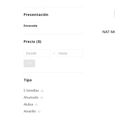
Presentación
Envasada
NAT-M
Precio
($)
OK
Tipo
5 Semillas
(2)
Ahumado
(1)
Alubia
(1)
Amarillo
(1)