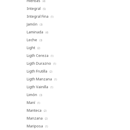
Hierbas
(4)
Integral
(5)
Integral Fina
(1)
Jamón
(3)
Laminada
(4)
Leche
(3)
Light
(2)
Ligth Cereza
(1)
Ligth Durazno
(1)
Ligth Frutilla
(2)
Ligth Manzana
(1)
Ligth Vainilla
(1)
Limón
(3)
Maní
(1)
Manteca
(2)
Manzana
(2)
Mariposa
(1)