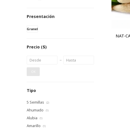
Presentación
Granel
NAT-C
Precio
($)
OK
Tipo
5 Semillas
(2)
Ahumado
(1)
Alubia
(1)
Amarillo
(1)