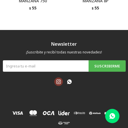
MANZANA 750
MANZANA 8P
55
55
$
$
Newsletter
¡Suscribite y recibí todas nuestras novedades!
SUSCRIBIRME

