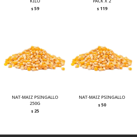
KILO
PACK X 2
59
119
$
$
NAT-MAIZ PSINGALLO
NAT-MAIZ PSINGALLO
250G
50
$
25
$