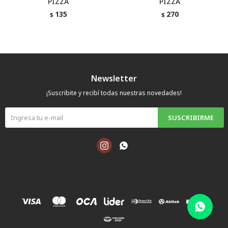
PIZZA
PIZZA
135
270
$
$
Newsletter
¡Suscribite y recibí todas nuestras novedades!
SUSCRIBIRME

