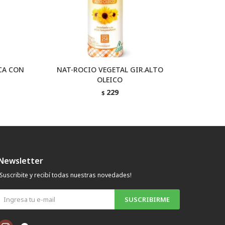
CA CON
NAT-ROCIO VEGETAL GIR.ALTO
NAT-ACE
OLEICO
229
$
Newsletter
¡Suscribite y recibí todas nuestras novedades!
SUSCRIBIRME