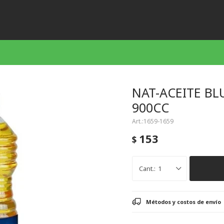
NAT-ACEITE BL
900CC
1659-1659
153
$
1
Métodos y costos de envío