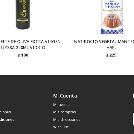
EITE DE OLIVA EXTRA VIRGEN
NAT-ROCIO VEGETAL MANTE
ILYSSA 250ML VIDRIO
HAR.
180
229
$
$
Mi Cuenta
Mi cuenta
uciones
Mis compras
diciones
Mis direcciones
Wish List