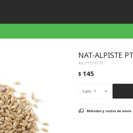
NAT-ALPISTE P
1177-1177
145
$
1
Métodos y costos de envío