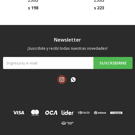
250G
250G
198
223
$
$
Newsletter
¡Suscribite y recibí todas nuestras novedades!
SUSCRIBIRME

