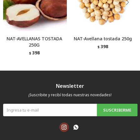
NAT-AVELLANAS TOSTADA
NAT-Avellana tostada 250g
250G
398
$
398
$
Newsletter
¡Suscribite y recibí todas nuestras novedades!
SUSCRIBIRME

