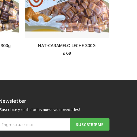
 300g
NAT-CARAMELO LECHE 300G
NAT-G
69
$
Newsletter
¡Suscribite y recibí todas nuestras novedades!
SUSCRIBIRME