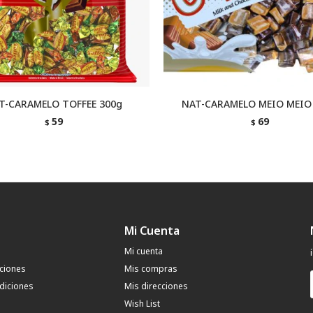
T-CARAMELO TOFFEE 300g
NAT-CARAMELO MEIO MEIO
59
69
$
$
Mi Cuenta
Mi cuenta
uciones
Mis compras
diciones
Mis direcciones
Wish List