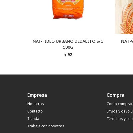
NAT-FIDEO URBANO DEDALITO S/G
NAT-
500G
92
$
Empresa
Compra
Nosotros
Como comprar
Contacto
Envíos y devol
Tienda
Términos y con
Trabaja con nosotros