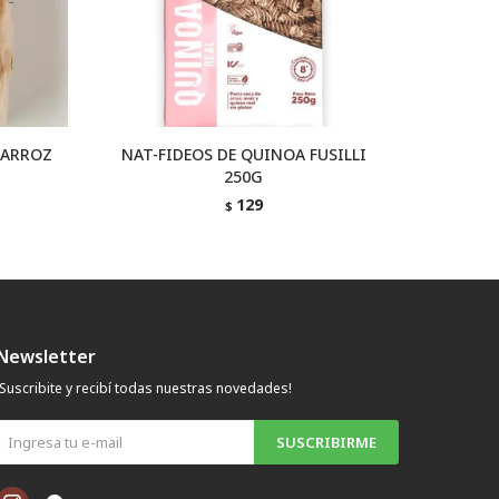
 ARROZ
NAT-FIDEOS DE QUINOA FUSILLI
NAT-FI
250G
129
$
Newsletter
¡Suscribite y recibí todas nuestras novedades!
SUSCRIBIRME