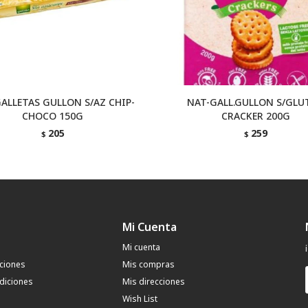
ALLETAS GULLON S/AZ CHIP-
NAT-GALL.GULLON S/GLU
CHOCO 150G
CRACKER 200G
205
259
$
$
Mi Cuenta
Mi cuenta
uciones
Mis compras
diciones
Mis direcciones
Wish List