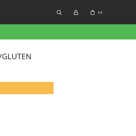
0
$
S/GLUTEN