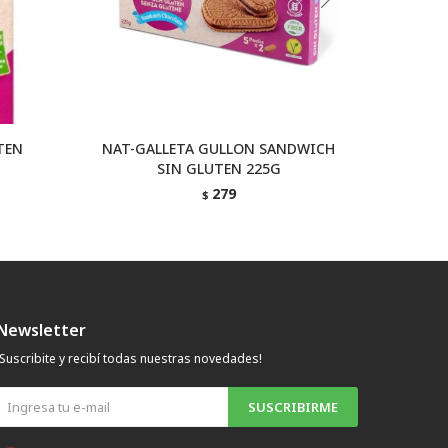
TEN
NAT-GALLETA GULLON SANDWICH
NAT-GA
SIN GLUTEN 225G
279
$
Newsletter
¡Suscribite y recibí todas nuestras novedades!
SUSCRIBIRME