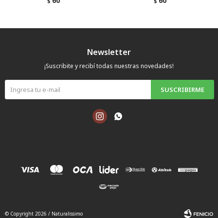
60
60
$
$
Newsletter
¡Suscribite y recibí todas nuestras novedades!
SUSCRIBIRME


© Copyright 2026 / Naturalissimo