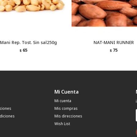
Mani Rep. Tost. Sin sal250g
NAT-MANI RUNNER
65
75
$
$
Mi Cuenta
Mi cuenta
uciones
Mis compras
diciones
Mis direcciones
Wish List