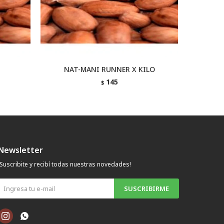
NAT-MANI RUNNER X KILO
145
$
Newsletter
¡Suscribite y recibí todas nuestras novedades!
SUSCRIBIRME

