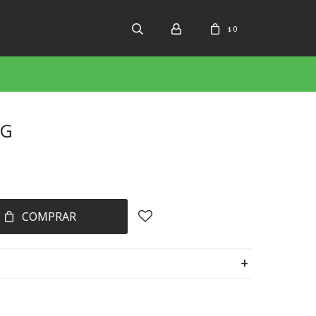
0
$
0G
COMPRAR