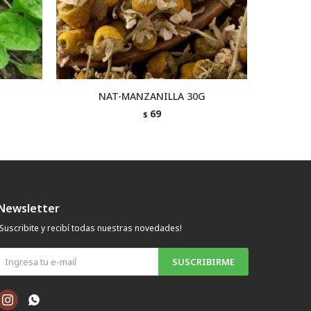
NAT-MANZANILLA 30G
69
$
Newsletter
¡Suscribite y recibí todas nuestras novedades!
SUSCRIBIRME

